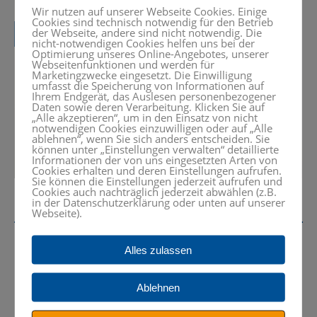
Wir nutzen auf unserer Webseite Cookies. Einige
Cookies sind technisch notwendig für den Betrieb
der Webseite, andere sind nicht notwendig. Die
nicht-notwendigen Cookies helfen uns bei der
Optimierung unseres Online-Angebotes, unserer
Webseitenfunktionen und werden für
Marketingzwecke eingesetzt. Die Einwilligung
umfasst die Speicherung von Informationen auf
Ihrem Endgerät, das Auslesen personenbezogener
Daten sowie deren Verarbeitung. Klicken Sie auf
„Alle akzeptieren“, um in den Einsatz von nicht
notwendigen Cookies einzuwilligen oder auf „Alle
ablehnen“, wenn Sie sich anders entscheiden. Sie
können unter „Einstellungen verwalten“ detaillierte
Informationen der von uns eingesetzten Arten von
Cookies erhalten und deren Einstellungen aufrufen.
Sie können die Einstellungen jederzeit aufrufen und
Cookies auch nachträglich jederzeit abwählen (z.B.
in der Datenschutzerklärung oder unten auf unserer
Webseite).
Alles zulassen
Interessiert? Rufen Sie uns an oder
Ablehnen
schreiben Sie eine Nachricht.