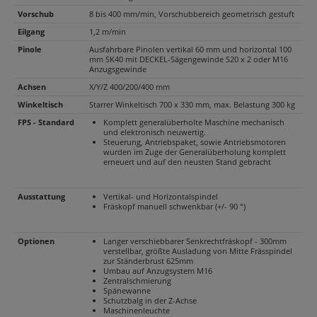
Vorschub
8 bis 400 mm/min, Vorschubbereich geometrisch gestuft
Eilgang
1,2 m/min
Pinole
Ausfahrbare Pinolen vertikal 60 mm und horizontal 100
mm SK40 mit DECKEL-Sägengewinde S20 x 2 oder M16
Anzugsgewinde
Achsen
X/Y/Z 400/200/400 mm
Winkeltisch
Starrer Winkeltisch 700 x 330 mm, max. Belastung 300 kg
FPS - Standard
Komplett generalüberholte Maschine mechanisch
und elektronisch neuwertig.
Steuerung, Antriebspaket, sowie Antriebsmotoren
wurden im Zuge der Generalüberholung komplett
erneuert und auf den neusten Stand gebracht
Ausstattung
Vertikal- und Horizontalspindel
Fräskopf manuell schwenkbar (+/- 90 °)
Optionen
Langer verschiebbarer Senkrechtfräskopf - 300mm
verstellbar, größte Ausladung von Mitte Frässpindel
zur Ständerbrust 625mm
Umbau auf Anzugsystem M16
Zentralschmierung
Spänewanne
Schutzbalg in der Z-Achse
Maschinenleuchte