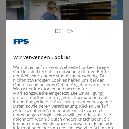
DE
|
EN
Wir verwenden Cookies
Wir nutzen auf unserer Webseite Cookies. Einige
Cookies sind technisch notwendig für den Betrieb
der Webseite, andere sind nicht notwendig. Die
nicht-notwendigen Cookies helfen uns bei der
Optimierung unseres Online-Angebotes, unserer
Webseitenfunktionen und werden für
Marketingzwecke eingesetzt. Die Einwilligung
umfasst die Speicherung von Informationen auf
Was benötigen Sie? Rufen Sie uns
Ihrem Endgerät, das Auslesen personenbezogener
Daten sowie deren Verarbeitung. Klicken Sie auf
an oder schreiben Sie eine
„Alle akzeptieren“, um in den Einsatz von nicht
notwendigen Cookies einzuwilligen oder auf „Alle
Nachricht.
ablehnen“, wenn Sie sich anders entscheiden. Sie
können unter „Einstellungen verwalten“ detaillierte
+49 (0) 8024 – 99 05 0
Informationen der von uns eingesetzten Arten von