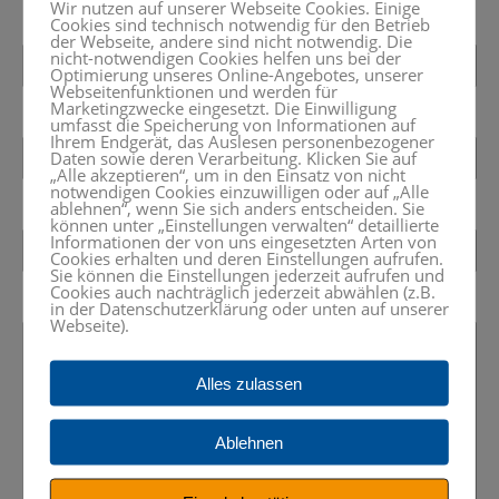
Wir nutzen auf unserer Webseite Cookies. Einige
Cookies sind technisch notwendig für den Betrieb
der Webseite, andere sind nicht notwendig. Die
nicht-notwendigen Cookies helfen uns bei der
Optimierung unseres Online-Angebotes, unserer
Webseitenfunktionen und werden für
Marketingzwecke eingesetzt. Die Einwilligung
umfasst die Speicherung von Informationen auf
Ihrem Endgerät, das Auslesen personenbezogener
Daten sowie deren Verarbeitung. Klicken Sie auf
„Alle akzeptieren“, um in den Einsatz von nicht
notwendigen Cookies einzuwilligen oder auf „Alle
ablehnen“, wenn Sie sich anders entscheiden. Sie
können unter „Einstellungen verwalten“ detaillierte
Informationen der von uns eingesetzten Arten von
Cookies erhalten und deren Einstellungen aufrufen.
Sie können die Einstellungen jederzeit aufrufen und
Cookies auch nachträglich jederzeit abwählen (z.B.
in der Datenschutzerklärung oder unten auf unserer
Webseite).
Alles zulassen
Ablehnen