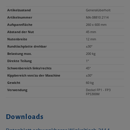
Artikelzustand
Generalüberholt
Artikelnummer
MA-08810 2114
Aufspannfläche
260 x 600 mm
Abstand der Nut
45 mm
Nutenbreite
12 mm
Rundtischplatte drehbar
±30°
Belastung max.
200 kg
Direkte Teilung
1°
Schwenbereich links/rechts
45°
Kippbereich von/zu der Maschine
±30°
Gewicht
60 kg
Verwendung
Deckel FP1 - FP3
FPS300M
Downloads