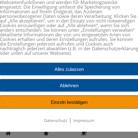
Webseitenfunktionen und werden für Marketingzwecke
eingesetzt. Die Einwilligung umfasst die Speicherung von
Informationen auf Ihrem Endgerät, das Auslesen
personenbezogener Daten sowie deren Verarbeitung. Klicken Sie
auf „Alle akzeptieren“, um in den Einsatz von nicht notwendigen
Cookies einzuwilligen oder auf „Alle ablehnen“, wenn Sie sich
anders entscheiden. Sie können unter „Einstellungen verwalten“
detaillierte Informationen der von uns eingesetzten Arten von
Cookies erhalten und deren Einstellungen aufrufen. Sie können
die Einstellungen jederzeit aufrufen und Cookies auch
nachträglich jederzeit abwählen (z.B. in der Datenschutzerklärun
oder unten auf unserer Webseite).
Alles zulassen
Ablehnen
Einzeln bestätigen
|
Datenschutz
Impressum
hlen Sie das Symbol
Tasse
aus.