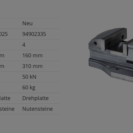
Neu
025
94902335
4
mm
160 mm
mm
310 mm
50 kN
60 kg
atte
Drehplatte
steine
Nutensteine