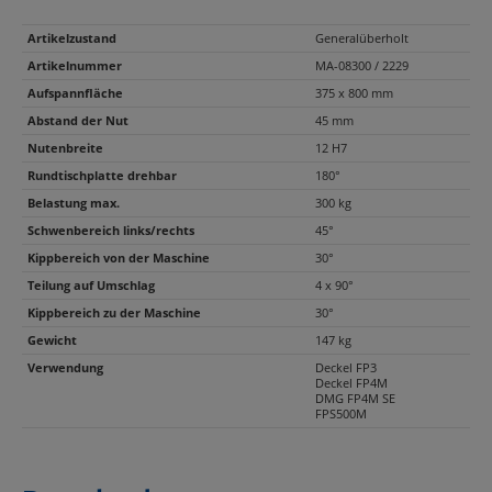
Artikelzustand
Generalüberholt
Artikelnummer
MA-08300 / 2229
Aufspannfläche
375 x 800 mm
Abstand der Nut
45 mm
Nutenbreite
12 H7
Rundtischplatte drehbar
180°
Belastung max.
300 kg
Schwenbereich links/rechts
45°
Kippbereich von der Maschine
30°
Teilung auf Umschlag
4 x 90°
Kippbereich zu der Maschine
30°
Gewicht
147 kg
Verwendung
Deckel FP3
Deckel FP4M
DMG FP4M SE
FPS500M