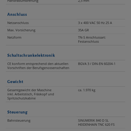
Handradumdrehung
2,5 mm
Anschluss
Netzanschluss
3 x 400 VAC 50 Hz 25 A
Max. Vorsicherung
35A GR
Netzform
TN-S Anschlussart:
Festanschluss
Schaltschrankelektronik
CE konform entsprechend den aktuellen
BGVA 3 / DIN-EN 60204-1
Vorschriften der Berufsgenossenschaften
Gewicht
Gesamtgewicht der Maschine
ca. 1.970 kg
inkl. Arbeitstisch, Fräskopf und
Spritzschutzkabine
Steuerung
Bahnsteuerung
SINUMERIK 840 D SL
HEIDENHAIN TNC 620 FS