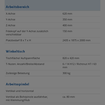
Arbeitsbereich
X-Achse
620 mm
Y-Achse
350 mm
Z-Achse
400 mm
Fräskopf auf der Y-Achse zusätzlich
150 mm
verschiebbar
Platzbedarf B x T x H
2435 x 1875 x 2000 mm
Winkeltisch
Tischfläche/ Aufspannfläche
820 x 420 mm
T-Nuten: Anzahl/Breite/Abstand
6 / 14 H12 / Richtnut H7 / 63
mm
Zulässige Belastung
300 kg
Arbeitsspindel
Vertikal und horizontal
Vertikal als Bohrpinole ausfahrbar,
ca. 80 mm
mit Klemmung/Hub