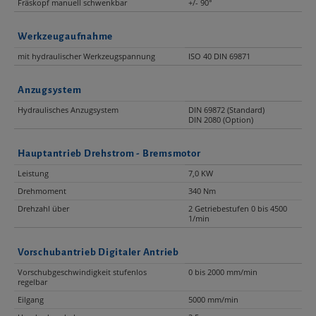
Fräskopf manuell schwenkbar
+/- 90°
Werkzeugaufnahme
mit hydraulischer Werkzeugspannung
ISO 40 DIN 69871
Anzugsystem
Hydraulisches Anzugsystem
DIN 69872 (Standard)
DIN 2080 (Option)
Hauptantrieb Drehstrom - Bremsmotor
Leistung
7,0 KW
Drehmoment
340 Nm
Drehzahl über
2 Getriebestufen 0 bis 4500
1/min
Vorschubantrieb Digitaler Antrieb
Vorschubgeschwindigkeit stufenlos
0 bis 2000 mm/min
regelbar
Eilgang
5000 mm/min