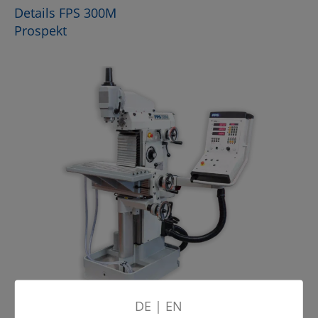
Details FPS 300M
Prospekt
DE
|
EN