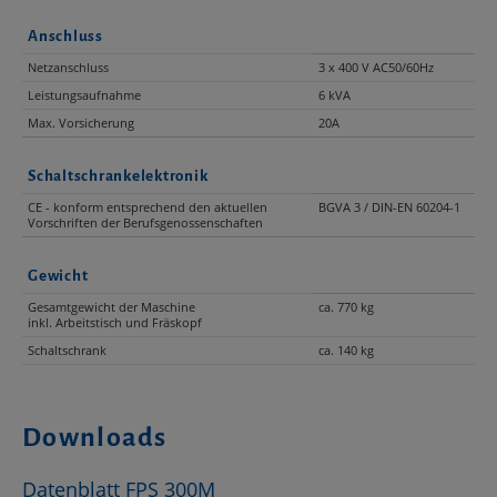
Anschluss
Netzanschluss
3 x 400 V AC50/60Hz
Leistungsaufnahme
6 kVA
Max. Vorsicherung
20A
Schaltschrankelektronik
CE - konform entsprechend den aktuellen
BGVA 3 / DIN-EN 60204-1
Vorschriften der Berufsgenossenschaften
Gewicht
Gesamtgewicht der Maschine
ca. 770 kg
inkl. Arbeitstisch und Fräskopf
Schaltschrank
ca. 140 kg
Downloads
Datenblatt FPS 300M