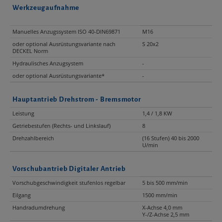
Werkzeugaufnahme
Manuelles Anzugssystem ISO 40-DIN69871
M16
oder optional Ausrüstungsvariante nach
S 20x2
DECKEL Norm
Hydraulisches Anzugsystem
-
oder optional Ausrüstungsvariante*
-
Hauptantrieb Drehstrom - Bremsmotor
Leistung
1,4 / 1,8 KW
Getriebestufen (Rechts- und Linkslauf)
8
Drehzahlbereich
(16 Stufen) 40 bis 2000
U/min
Vorschubantrieb Digitaler Antrieb
Vorschubgeschwindigkeit stufenlos regelbar
5 bis 500 mm/min
Eilgang
1500 mm/min
Handradumdrehung
X-Achse 4,0 mm
Y-/Z-Achse 2,5 mm