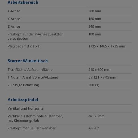
Arbeitsbereich
X-Achse
300 mm
Y-Achse
160 mm
Z-Achse
340 mm
Fräskopf auf der Y-Achse zusätzlich
100 mm
verschiebbar
Platzbedarf B x T x H
1735 x 1465 x 1725 mm
Starrer Winkeltisch
Tischfläche/ Aufspannfläche
210 x 600 mm
T-Nuten: Anzahl/Breite/Abstand
5 / 12 H7 / 45 mm
Zulässige Belastung
200 kg
Arbeitsspindel
Vertikal und horizontal
Vertikal als Bohrpinole ausfahrbar,
ca. 60 mm
mit Klemmung/Hub
Fräskopf manuell schwenkbar
+/- 90°