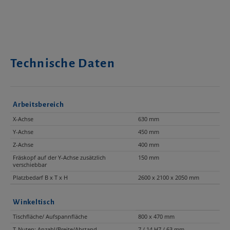
Technische Daten
Arbeitsbereich
X-Achse
630 mm
Y-Achse
450 mm
Z-Achse
400 mm
Fräskopf auf der Y-Achse zusätzlich
150 mm
verschiebbar
Platzbedarf B x T x H
2600 x 2100 x 2050 mm
Winkeltisch
Tischfläche/ Aufspannfläche
800 x 470 mm
T-Nuten: Anzahl/Breite/Abstand
7 / 14 H7 / 63 mm