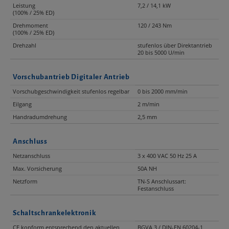
Leistung
7,2 / 14,1 kW
(100% / 25% ED)
Drehmoment
120 / 243 Nm
(100% / 25% ED)
Drehzahl
stufenlos über Direktantrieb
20 bis 5000 U/min
Vorschubantrieb Digitaler Antrieb
Vorschubgeschwindigkeit stufenlos regelbar
0 bis 2000 mm/min
Eilgang
2 m/min
Handradumdrehung
2,5 mm
Anschluss
Netzanschluss
3 x 400 VAC 50 Hz 25 A
Max. Vorsicherung
50A NH
Netzform
TN-S Anschlussart:
Festanschluss
Schaltschrankelektronik
CE konform entsprechend den aktuellen
BGVA 3 / DIN-EN 60204-1