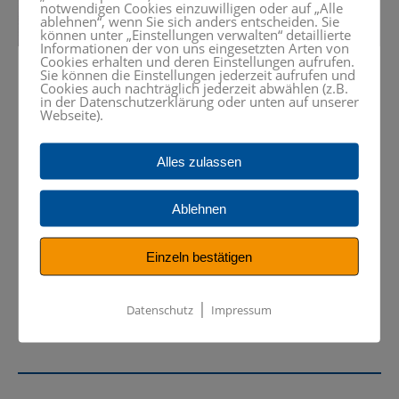
notwendigen Cookies einzuwilligen oder auf „Alle
ablehnen“, wenn Sie sich anders entscheiden. Sie
können unter „Einstellungen verwalten“ detaillierte
Informationen der von uns eingesetzten Arten von
Cookies erhalten und deren Einstellungen aufrufen.
Sie können die Einstellungen jederzeit aufrufen und
Cookies auch nachträglich jederzeit abwählen (z.B.
in der Datenschutzerklärung oder unten auf unserer
Webseite).
Downloads
Alles zulassen
Prospekt FPS 630M-digital
Datenblatt FPS 630M-digital Heidenhain 8016
Ablehnen
Touch – Aktiv – Digitalanzeige
Details FPS 630M-digital Heidenhain 8016
Einzeln bestätigen
Touch – Aktiv – Digitalanzeige
|
Datenschutz
Impressum