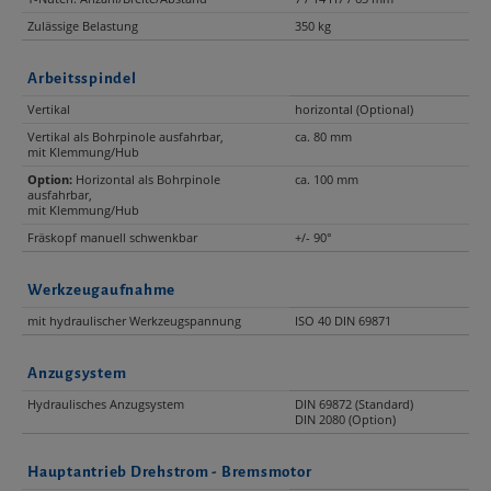
Zulässige Belastung
350 kg
Arbeitsspindel
Vertikal
horizontal (Optional)
Vertikal als Bohrpinole ausfahrbar,
ca. 80 mm
mit Klemmung/Hub
Option:
Horizontal als Bohrpinole
ca. 100 mm
ausfahrbar,
mit Klemmung/Hub
Fräskopf manuell schwenkbar
+/- 90°
Werkzeugaufnahme
mit hydraulischer Werkzeugspannung
ISO 40 DIN 69871
Anzugsystem
Hydraulisches Anzugsystem
DIN 69872 (Standard)
DIN 2080 (Option)
Hauptantrieb Drehstrom - Bremsmotor