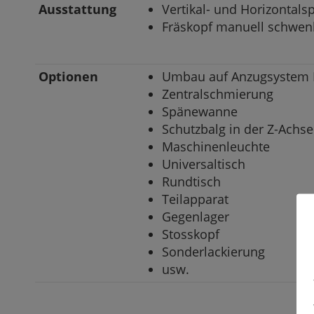
Ausstattung
Vertikal- und Horizontals
Fräskopf manuell schwenkb
Optionen
Umbau auf Anzugsystem
Zentralschmierung
Spänewanne
Schutzbalg in der Z-Achse
Maschinenleuchte
Universaltisch
Rundtisch
Teilapparat
Gegenlager
Stosskopf
Sonderlackierung
usw.