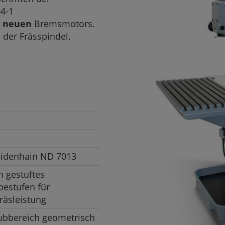
4-1
s
neuen
Bremsmotors.
d der Frässpindel.
Heidenhain ND 7013
h gestuftes
bestufen für
äsleistung
ubbereich geometrisch