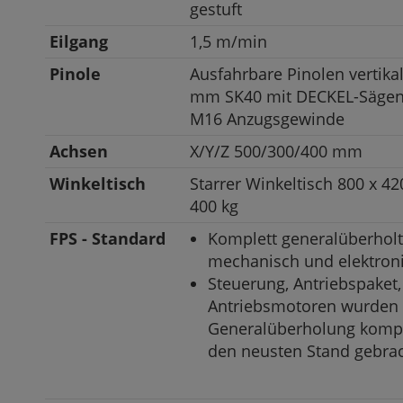
gestuft
Eilgang
1,5 m/min
Pinole
Ausfahrbare Pinolen vertika
mm SK40 mit DECKEL-Sägen
M16 Anzugsgewinde
Achsen
X/Y/Z 500/300/400 mm
Winkeltisch
Starrer Winkeltisch 800 x 4
400 kg
FPS - Standard
Komplett generalüberhol
mechanisch und elektroni
Steuerung, Antriebspaket,
Antriebsmotoren wurden 
Generalüberholung kompl
den neusten Stand gebra