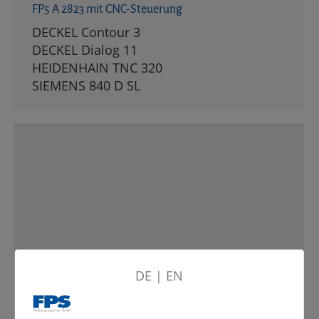
FP5 A 2823 mit CNC-Steuerung
DECKEL Contour 3
DECKEL Dialog 11
HEIDENHAIN TNC 320
SIEMENS 840 D SL
DE
|
EN