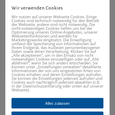
Wir verwenden Cookies
Wir nutzen auf unserer Webseite Cookies. Einige
Cookies sind technisch notwendig für den Betrieb
der Webseite, andere sind nicht notwendig. Die
nicht-notwendigen Cookies helfen uns bei der
Optimierung unseres Online-Angebotes, unserer
Webseitenfunktionen und werden für
Marketingzwecke eingesetzt. Die Einwilligung
FP50 CC 2813 mit CNC-Steuerung Bettmaschine / X-
umfasst die Speicherung von Informationen auf
1200mm
Ihrem Endgerät, das Auslesen personenbezogener
Daten sowie deren Verarbeitung. Klicken Sie auf
DECKEL Dialog 11
„Alle akzeptieren“, um in den Einsatz von nicht
notwendigen Cookies einzuwilligen oder auf „Alle
HEIDENHAIN TNC 320
ablehnen“, wenn Sie sich anders entscheiden. Sie
können unter „Einstellungen verwalten“ detaillierte
SIEMENS 840 D SL
Informationen der von uns eingesetzten Arten von
Cookies erhalten und deren Einstellungen aufrufen.
Sie können die Einstellungen jederzeit aufrufen und
Cookies auch nachträglich jederzeit abwählen (z.B.
in der Datenschutzerklärung oder unten auf unserer
Webseite).
←
1
2
3
Alles zulassen