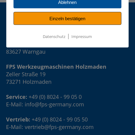
Ablehnen
Einzeln bestätigen
Kontakt:
|
FPS Werkzeugmaschinen Warngau
Datenschutz
Impressum
Birkerfeld 9
83627 Warngau
FPS Werkzeugmaschinen Holzmaden
Zeller Straße 19
73271 Holzmaden
Service:
+49 (0) 8024 - 99 05 0
E-Mail:
info@fps-germany.com
Vertrieb:
+49 (0) 8024 - 99 05 50
E-Mail:
vertrieb@fps-germany.com