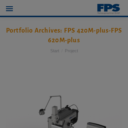
Portfolio Archives:
FPS 420M-plus-FPS
620M-plus
Sie befinden sich hier:
Start
Project