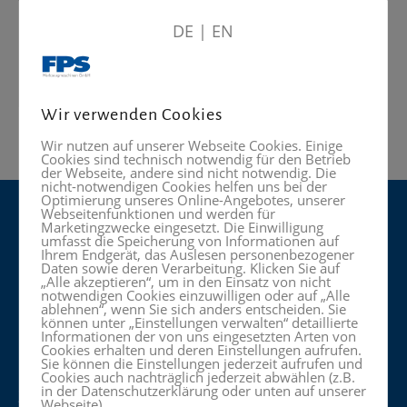
Y 350 mm
Z 400 mm
DE
|
EN
(Fräskopf auf der Y-Achse zusätzlich um
150 mm verschiebbar)
Wir verwenden Cookies
Wir nutzen auf unserer Webseite Cookies. Einige
Cookies sind technisch notwendig für den Betrieb
der Webseite, andere sind nicht notwendig. Die
nicht-notwendigen Cookies helfen uns bei der
Optimierung unseres Online-Angebotes, unserer
Webseitenfunktionen und werden für
Marketingzwecke eingesetzt. Die Einwilligung
umfasst die Speicherung von Informationen auf
Kontakt:
Ihrem Endgerät, das Auslesen personenbezogener
Daten sowie deren Verarbeitung. Klicken Sie auf
FPS Werkzeugmaschinen Warngau
„Alle akzeptieren“, um in den Einsatz von nicht
notwendigen Cookies einzuwilligen oder auf „Alle
Birkerfeld 9
ablehnen“, wenn Sie sich anders entscheiden. Sie
können unter „Einstellungen verwalten“ detaillierte
83627 Warngau
Informationen der von uns eingesetzten Arten von
Cookies erhalten und deren Einstellungen aufrufen.
Sie können die Einstellungen jederzeit aufrufen und
FPS Werkzeugmaschinen Holzmaden
Cookies auch nachträglich jederzeit abwählen (z.B.
in der Datenschutzerklärung oder unten auf unserer
Zeller Straße 19
Webseite).