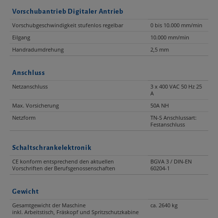
Vorschubantrieb Digitaler Antrieb
Vorschubgeschwindigkeit stufenlos regelbar
0 bis 10.000 mm/min
Eilgang
10.000 mm/min
Handradumdrehung
2,5 mm
Anschluss
Netzanschluss
3 x 400 VAC 50 Hz 25
A
Max. Vorsicherung
50A NH
Netzform
TN-S Anschlussart:
Festanschluss
Schaltschrankelektronik
CE konform entsprechend den aktuellen
BGVA 3 / DIN-EN
Vorschriften der Berufsgenossenschaften
60204-1
Gewicht
Gesamtgewicht der Maschine
ca. 2640 kg
inkl. Arbeitstisch, Fräskopf und Spritzschutzkabine