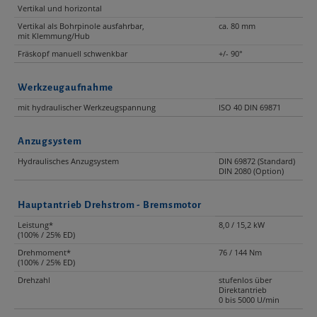
Vertikal und horizontal
Vertikal als Bohrpinole ausfahrbar,
ca. 80 mm
mit Klemmung/Hub
Fräskopf manuell schwenkbar
+/- 90°
Werkzeugaufnahme
mit hydraulischer Werkzeugspannung
ISO 40 DIN 69871
Anzugsystem
Hydraulisches Anzugsystem
DIN 69872 (Standard)
DIN 2080 (Option)
Hauptantrieb Drehstrom - Bremsmotor
Leistung*
8,0 / 15,2 kW
(100% / 25% ED)
Drehmoment*
76 / 144 Nm
(100% / 25% ED)
Drehzahl
stufenlos über
Direktantrieb
0 bis 5000 U/min