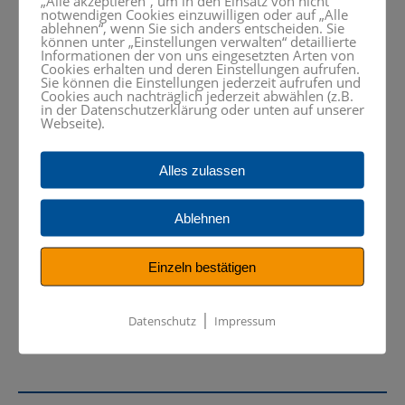
„Alle akzeptieren“, um in den Einsatz von nicht
notwendigen Cookies einzuwilligen oder auf „Alle
ablehnen“, wenn Sie sich anders entscheiden. Sie
können unter „Einstellungen verwalten“ detaillierte
Informationen der von uns eingesetzten Arten von
Downloads
Cookies erhalten und deren Einstellungen aufrufen.
Sie können die Einstellungen jederzeit aufrufen und
Cookies auch nachträglich jederzeit abwählen (z.B.
Prospekt FPS 425M-NC Dualmaster
in der Datenschutzerklärung oder unten auf unserer
Webseite).
Datenblatt FPS 425M-NC Heidenhain TNC 620
FS
Alles zulassen
Details FPS 425M-NC Heidenhain TNC 620 FS
Datenblatt FPS 425M-NC Siemens SINUMERIK
Ablehnen
ONE – NCU 1740
Einzeln bestätigen
Details FPS 425M-NC Siemens SINUMERIK
ONE – NCU 1740
|
Datenschutz
Impressum