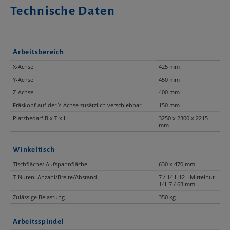
Technische Daten
Arbeitsbereich
X-Achse
425 mm
Y-Achse
450 mm
Z-Achse
400 mm
Fräskopf auf der Y-Achse zusätzlich verschiebbar
150 mm
Platzbedarf B x T x H
3250 x 2300 x 2215
mm
Winkeltisch
Tischfläche/ Aufspannfläche
630 x 470 mm
T-Nuten: Anzahl/Breite/Abstand
7 / 14 H12 - Mittelnut
14H7 / 63 mm
Zulässige Belastung
350 kg
Arbeitsspindel