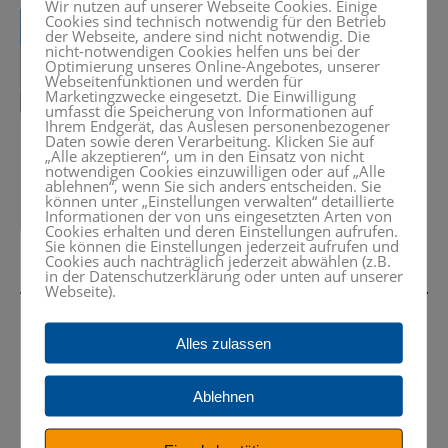
Wir nutzen auf unserer Webseite Cookies. Einige
Cookies sind technisch notwendig für den Betrieb
der Webseite, andere sind nicht notwendig. Die
nicht-notwendigen Cookies helfen uns bei der
Optimierung unseres Online-Angebotes, unserer
Webseitenfunktionen und werden für
Marketingzwecke eingesetzt. Die Einwilligung
umfasst die Speicherung von Informationen auf
Ihrem Endgerät, das Auslesen personenbezogener
Daten sowie deren Verarbeitung. Klicken Sie auf
„Alle akzeptieren“, um in den Einsatz von nicht
notwendigen Cookies einzuwilligen oder auf „Alle
ablehnen“, wenn Sie sich anders entscheiden. Sie
können unter „Einstellungen verwalten“ detaillierte
Informationen der von uns eingesetzten Arten von
Cookies erhalten und deren Einstellungen aufrufen.
Sie können die Einstellungen jederzeit aufrufen und
Cookies auch nachträglich jederzeit abwählen (z.B.
in der Datenschutzerklärung oder unten auf unserer
Webseite).
Alles zulassen
Interessiert? Rufen Sie uns an oder
schreiben Sie eine Nachricht.
Ablehnen
+49 (0) 8024 – 99 05 50