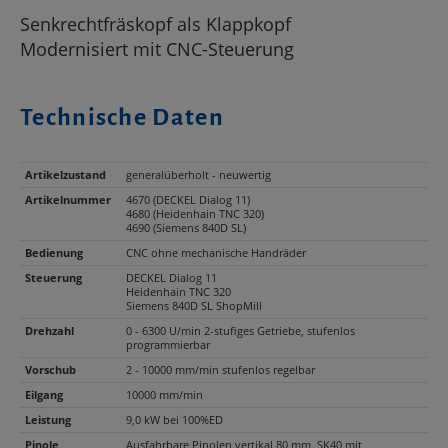
Senkrechtfräskopf als Klappkopf
Modernisiert mit CNC-Steuerung
Technische Daten
Artikelzustand
generalüberholt - neuwertig
Artikelnummer
4670 (DECKEL Dialog 11)
4680 (Heidenhain TNC 320)
4690 (Siemens 840D SL)
Bedienung
CNC ohne mechanische Handräder
Steuerung
DECKEL Dialog 11
Heidenhain TNC 320
Siemens 840D SL ShopMill
Drehzahl
0 - 6300 U/min 2-stufiges Getriebe, stufenlos
programmierbar
Vorschub
2 - 10000 mm/min stufenlos regelbar
Eilgang
10000 mm/min
Leistung
9,0 kW bei 100%ED
Pinole
Ausfahrbare Pinolen vertikal 80 mm, SK40 mit