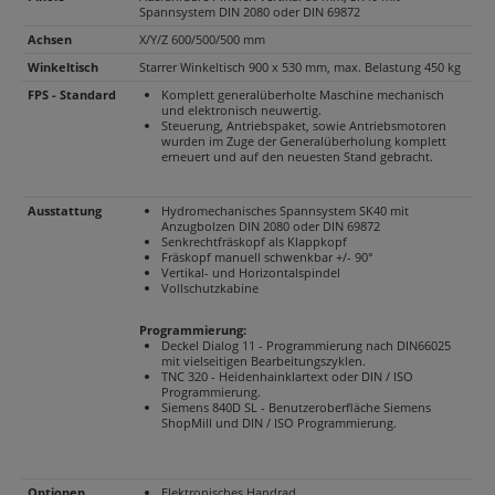
Spannsystem DIN 2080 oder DIN 69872
Achsen
X/Y/Z 600/500/500 mm
Winkeltisch
Starrer Winkeltisch 900 x 530 mm, max. Belastung 450 kg
FPS - Standard
Komplett generalüberholte Maschine mechanisch
und elektronisch neuwertig.
Steuerung, Antriebspaket, sowie Antriebsmotoren
wurden im Zuge der Generalüberholung komplett
erneuert und auf den neuesten Stand gebracht.
Ausstattung
Hydromechanisches Spannsystem SK40 mit
Anzugbolzen DIN 2080 oder DIN 69872
Senkrechtfräskopf als Klappkopf
Fräskopf manuell schwenkbar +/- 90°
Vertikal- und Horizontalspindel
Vollschutzkabine
Programmierung:
Deckel Dialog 11 - Programmierung nach DIN66025
mit vielseitigen Bearbeitungszyklen.
TNC 320 - Heidenhainklartext oder DIN / ISO
Programmierung.
Siemens 840D SL - Benutzeroberfläche Siemens
ShopMill und DIN / ISO Programmierung.
Optionen
Elektronisches Handrad