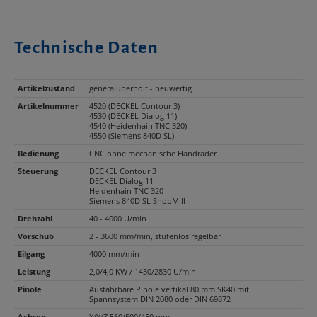
Technische Daten
Artikelzustand
generalüberholt - neuwertig
Artikelnummer
4520 (DECKEL Contour 3)
4530 (DECKEL Dialog 11)
4540 (Heidenhain TNC 320)
4550 (Siemens 840D SL)
Bedienung
CNC ohne mechanische Handräder
Steuerung
DECKEL Contour 3
DECKEL Dialog 11
Heidenhain TNC 320
Siemens 840D SL ShopMill
Drehzahl
40 - 4000 U/min
Vorschub
2 - 3600 mm/min, stufenlos regelbar
Eilgang
4000 mm/min
Leistung
2,0/4,0 KW / 1430/2830 U/min
Pinole
Ausfahrbare Pinole vertikal 80 mm SK40 mit
Spannsystem DIN 2080 oder DIN 69872
Achsen
X/Y/Z 560/500/450 mm