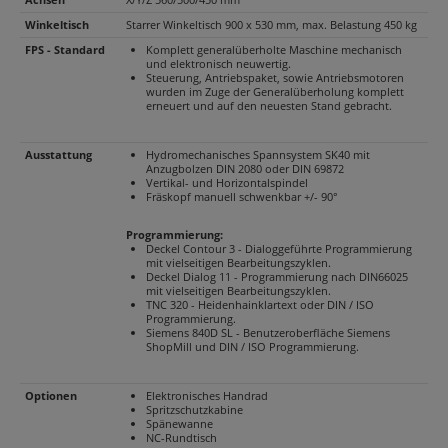
Winkeltisch
Starrer Winkeltisch 900 x 530 mm, max. Belastung 450 kg
FPS - Standard
Komplett generalüberholte Maschine mechanisch
und elektronisch neuwertig.
Steuerung, Antriebspaket, sowie Antriebsmotoren
wurden im Zuge der Generalüberholung komplett
erneuert und auf den neuesten Stand gebracht.
Ausstattung
Hydromechanisches Spannsystem SK40 mit
Anzugbolzen DIN 2080 oder DIN 69872
Vertikal- und Horizontalspindel
Fräskopf manuell schwenkbar +/- 90°
Programmierung:
Deckel Contour 3 - Dialoggeführte Programmierung
mit vielseitigen Bearbeitungszyklen.
Deckel Dialog 11 - Programmierung nach DIN66025
mit vielseitigen Bearbeitungszyklen.
TNC 320 - Heidenhainklartext oder DIN / ISO
Programmierung.
Siemens 840D SL - Benutzeroberfläche Siemens
ShopMill und DIN / ISO Programmierung.
Optionen
Elektronisches Handrad
Spritzschutzkabine
Spänewanne
NC-Rundtisch