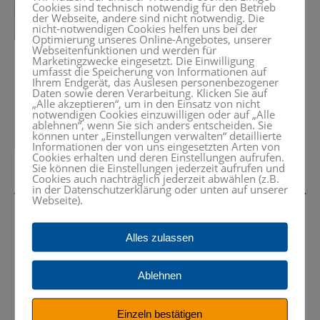
Cookies sind technisch notwendig für den Betrieb
der Webseite, andere sind nicht notwendig. Die
nicht-notwendigen Cookies helfen uns bei der
Optimierung unseres Online-Angebotes, unserer
Webseitenfunktionen und werden für
Marketingzwecke eingesetzt. Die Einwilligung
umfasst die Speicherung von Informationen auf
Ihrem Endgerät, das Auslesen personenbezogener
Daten sowie deren Verarbeitung. Klicken Sie auf
„Alle akzeptieren“, um in den Einsatz von nicht
notwendigen Cookies einzuwilligen oder auf „Alle
ablehnen“, wenn Sie sich anders entscheiden. Sie
können unter „Einstellungen verwalten“ detaillierte
Informationen der von uns eingesetzten Arten von
Cookies erhalten und deren Einstellungen aufrufen.
Sie können die Einstellungen jederzeit aufrufen und
Cookies auch nachträglich jederzeit abwählen (z.B.
in der Datenschutzerklärung oder unten auf unserer
Webseite).
Alles zulassen
Interessiert? Rufen Sie uns an oder
schreiben Sie eine Nachricht.
Ablehnen
+49 (0) 8024 – 99 05 50
Einzeln bestätigen