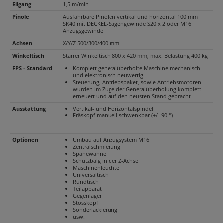
Eilgang
1,5 m/min
Pinole
Ausfahrbare Pinolen vertikal und horizontal 100 mm
SK40 mit DECKEL-Sägengewinde S20 x 2 oder M16
Anzugsgewinde
Achsen
X/Y/Z 500/300/400 mm
Winkeltisch
Starrer Winkeltisch 800 x 420 mm, max. Belastung 400 kg
FPS - Standard
Komplett generalüberholte Maschine mechanisch
und elektronisch neuwertig.
Steuerung, Antriebspaket, sowie Antriebsmotoren
wurden im Zuge der Generalüberholung komplett
erneuert und auf den neusten Stand gebracht
Ausstattung
Vertikal- und Horizontalspindel
Fräskopf manuell schwenkbar (+/- 90 °)
Optionen
Umbau auf Anzugsystem M16
Zentralschmierung
Spänewanne
Schutzbalg in der Z-Achse
Maschinenleuchte
Universaltisch
Rundtisch
Teilapparat
Gegenlager
Stosskopf
Sonderlackierung
usw.