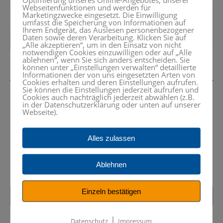
Webseitenfunktionen und werden für
Marketingzwecke eingesetzt. Die Einwilligung
umfasst die Speicherung von Informationen auf
Ihrem Endgerät, das Auslesen personenbezogener
Daten sowie deren Verarbeitung. Klicken Sie auf
„Alle akzeptieren“, um in den Einsatz von nicht
notwendigen Cookies einzuwilligen oder auf „Alle
ablehnen“, wenn Sie sich anders entscheiden. Sie
können unter „Einstellungen verwalten“ detaillierte
Informationen der von uns eingesetzten Arten von
Cookies erhalten und deren Einstellungen aufrufen.
Sie können die Einstellungen jederzeit aufrufen und
Cookies auch nachträglich jederzeit abwählen (z.B.
in der Datenschutzerklärung oder unten auf unserer
Webseite).
Interessiert? Rufen Sie uns an oder
schreiben Sie eine Nachricht.
Alles zulassen
+49 (0) 8024 – 99 05 50
Ablehnen
Einzeln bestätigen
|
Datenschutz
Impressum