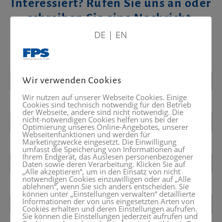
Interessiert? Rufen Sie uns an oder
schreiben Sie eine Nachricht.
DE
|
EN
+49 (0) 8024 – 99 05 50
Wir verwenden Cookies
Wir nutzen auf unserer Webseite Cookies. Einige
Cookies sind technisch notwendig für den Betrieb
der Webseite, andere sind nicht notwendig. Die
nicht-notwendigen Cookies helfen uns bei der
Optimierung unseres Online-Angebotes, unserer
Webseitenfunktionen und werden für
Marketingzwecke eingesetzt. Die Einwilligung
umfasst die Speicherung von Informationen auf
Ihrem Endgerät, das Auslesen personenbezogener
Daten sowie deren Verarbeitung. Klicken Sie auf
„Alle akzeptieren“, um in den Einsatz von nicht
notwendigen Cookies einzuwilligen oder auf „Alle
ablehnen“, wenn Sie sich anders entscheiden. Sie
können unter „Einstellungen verwalten“ detaillierte
Informationen der von uns eingesetzten Arten von
Cookies erhalten und deren Einstellungen aufrufen.
Sie können die Einstellungen jederzeit aufrufen und