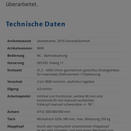
überarbeitet.
Technische Daten
Artikelzustand
überarbeitet, 2019 Generalüberholt
Artikelnummer
9690
Bedienung
NC - Bahnsteuerung
Steuerung
DECKEL Dialog 11
Drehzahl
31,5 - 6300 U/min geometrisch gestuftes Direktgetriebe
für maximales Drehmoment / Fräsleistung
Vorschub
2 bis 3600 mm/min, stufenlos regelbar
Eilgang
4,0 m/min
Arbeitsspindel
Vertikal und horizontal ,vertikal 80 mm und
horizontal 65 mm manuell ausfahrbar.
Fräskopf manuell schwenkbar +/- 90 °.
Achsen
X/Y/Z 300/300/400 mm
Tisch
Winkeltisch 620x 390 mm, max. Belastung 250 kg
Klappkopf
Durch den hydraulisch unterstützten Klappkopf
ist ein sehr schnelles und bequemes Wechseln von