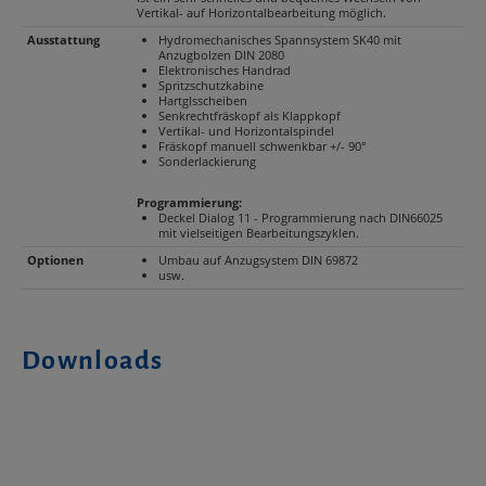
Vertikal- auf Horizontalbearbeitung möglich.
Ausstattung
Hydromechanisches Spannsystem SK40 mit
Anzugbolzen DIN 2080
Elektronisches Handrad
Spritzschutzkabine
Hartglsscheiben
Senkrechtfräskopf als Klappkopf
Vertikal- und Horizontalspindel
Fräskopf manuell schwenkbar +/- 90°
Sonderlackierung
Programmierung:
Deckel Dialog 11 - Programmierung nach DIN66025
mit vielseitigen Bearbeitungszyklen.
Optionen
Umbau auf Anzugsystem DIN 69872
usw.
Downloads