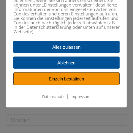
ablehnen“, wenn Sie sich anders entscheiden. Sie
können unter „Einstellungen verwalten“ detaillierte
schreiben Sie eine Nachricht.
Informationen der von uns eingesetzten Arten von
Cookies erhalten und deren Einstellungen aufrufen.
Sie können die Einstellungen jederzeit aufrufen und
+49 (0) 8024 – 99 05 50
Cookies auch nachträglich jederzeit abwählen (z.B.
in der Datenschutzerklärung oder unten auf unserer
Webseite).
Alles zulassen
Ablehnen
Einzeln bestätigen
|
Datenschutz
Impressum