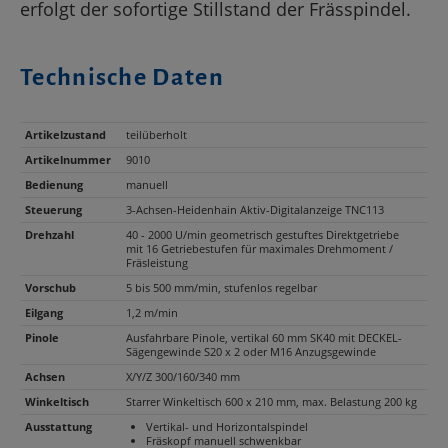
erfolgt der sofortige Stillstand der Frässpindel.
Technische Daten
Artikelzustand
teilüberholt
Artikelnummer
9010
Bedienung
manuell
Steuerung
3-Achsen-Heidenhain Aktiv-Digitalanzeige TNC113
Drehzahl
40 - 2000 U/min geometrisch gestuftes Direktgetriebe
mit 16 Getriebestufen für maximales Drehmoment /
Fräsleistung
Vorschub
5 bis 500 mm/min, stufenlos regelbar
Eilgang
1,2 m/min
Pinole
Ausfahrbare Pinole, vertikal 60 mm SK40 mit DECKEL-
Sägengewinde S20 x 2 oder M16 Anzugsgewinde
Achsen
X/Y/Z 300/160/340 mm
Winkeltisch
Starrer Winkeltisch 600 x 210 mm, max. Belastung 200 kg
Ausstattung
Vertikal- und Horizontalspindel
Fräskopf manuell schwenkbar