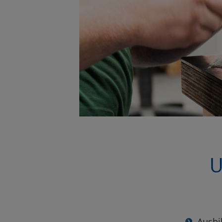
U
Ausbi