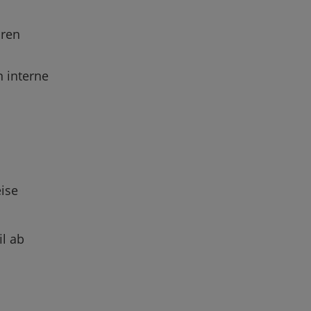
aren
n interne
ise
il ab