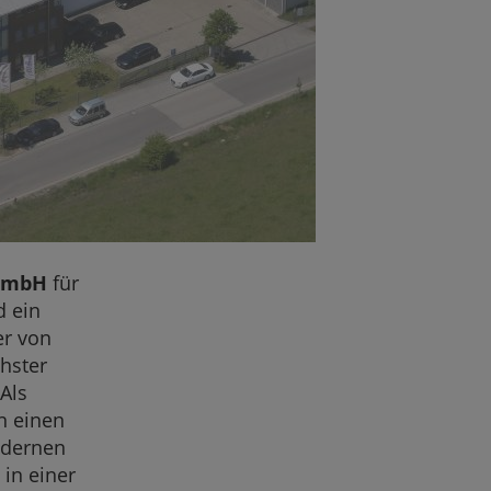
GmbH
für
d ein
er von
hster
Als
n einen
odernen
in einer