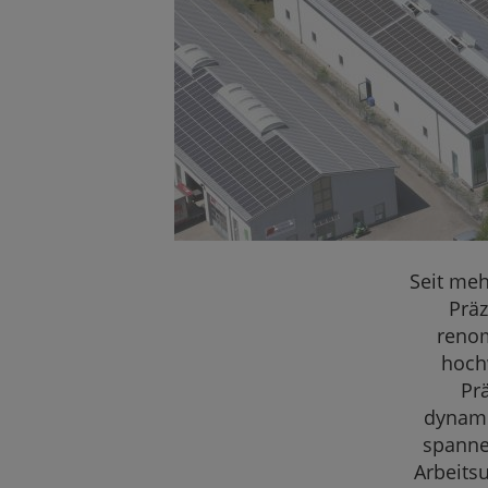
Seit meh
Präz
renom
hoch
Pr
dynami
spanne
Arbeits