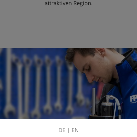
attraktiven Region.
DE
|
EN