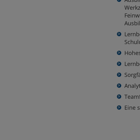
Werk
Feinw
Ausbi
Lernb
Schul
Hohes
Lernb
Sorgf
Analy
Teamfä
Eine 